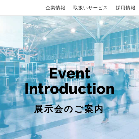
企業情報
取扱いサービス
採用情報
E
v
e
n
t
I
n
t
r
o
d
u
c
t
i
o
n
展示会のご案内